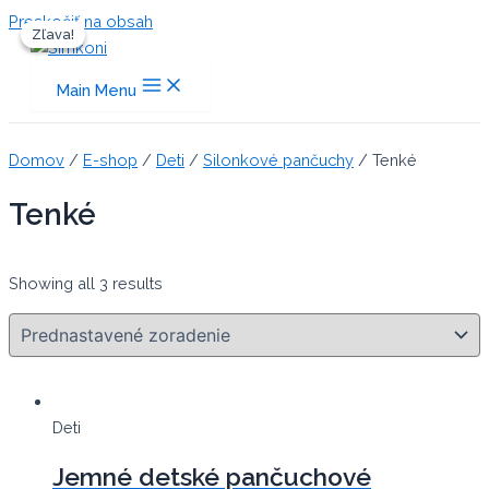
Preskočiť na obsah
Zľava!
Zľava!
Main Menu
Domov
/
E-shop
/
Deti
/
Silonkové pančuchy
/ Tenké
Tenké
Showing all 3 results
Deti
Jemné detské pančuchové