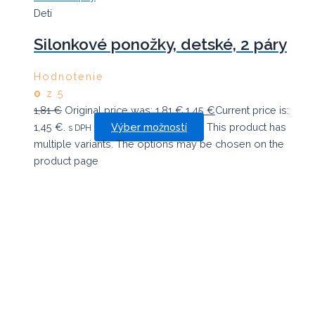
Deti
Silonkové ponožky, detské, 2 páry
Hodnotenie
0
z 5
1,81
€
Original price was: 1,81 €.
1,45
€
Current price is:
1,45 €.
Výber možností
This product has
s DPH
multiple variants. The options may be chosen on the
product page