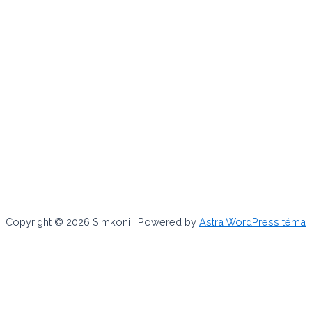
Copyright © 2026 Simkoni | Powered by
Astra WordPress téma
Používaním tejto internetovej stránky súhlasíte s uchovávaním
cookies, ktoré využívame na poskytovanie služieb a
prispôsobenie reklám a produktov pre zobrazovanie.