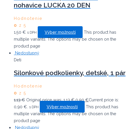
nohavice LUCKA 20 DEN
Hodnotenie
0
z 5
1,50
€
Výber možností
This product has
s DPH
multiple variants. The options may be chosen on the
product page
Nedostupný
Deti
Silonkové podkolienky, detské, 1 pár
Hodnotenie
0
z 5
1,13
€
Original price was: 1,13 €.
0,90
€
Current price is:
0,90 €.
Výber možností
This product has
s DPH
multiple variants. The options may be chosen on the
product page
Nedostupný