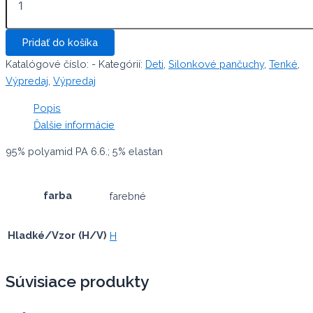
Silonkové
ponožky,
detské,
Pridať do košíka
2
páry
Katalógové číslo:
-
Kategórií:
Deti
,
Silonkové pančuchy
,
Tenké
,
Výpredaj
,
Výpredaj
Popis
Ďalšie informácie
95% polyamid PA 6.6.; 5% elastan
farba
farebné
Hladké/Vzor (H/V)
H
Súvisiace produkty