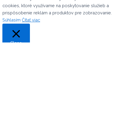
cookies, ktoré využívame na poskytovanie služieb a
prispôsobenie reklám a produktov pre zobrazovanie.
Súhlasím
Čítať viac
Close
Privacy Overview
This website uses cookies to improve your experience while
you navigate through the website. Out of these, the cookies
that are categorized as necessary are stored on your browser
as they are essential for the working of basic functionalities of
the website. We also use third-party cookies that help us
analyze and understand how you use this website. These
cookies will be stored in your browser only with your consent.
You also have the option to opt-out of these cookies. But
opting out of some of these cookies may affect your browsing