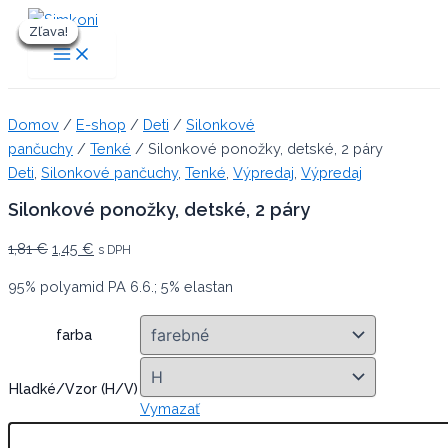
Preskočiť
Zľava!
Zľava!
Zľava!
Zľava!
Zľava!
Zľava!
Zľava!
na
Main
Menu
obsah
Domov
/
E-shop
/
Deti
/
Silonkové
pančuchy
/
Tenké
/ Silonkové ponožky, detské, 2 páry
Deti
,
Silonkové pančuchy
,
Tenké
,
Výpredaj
,
Výpredaj
Silonkové ponožky, detské, 2 páry
Original
Current
1,81
€
1,45
€
s DPH
price
price
95% polyamid PA 6.6.; 5% elastan
was:
is:
1,81 €.
1,45 €.
farba
Hladké/Vzor (H/V)
Vymazať
množstvo