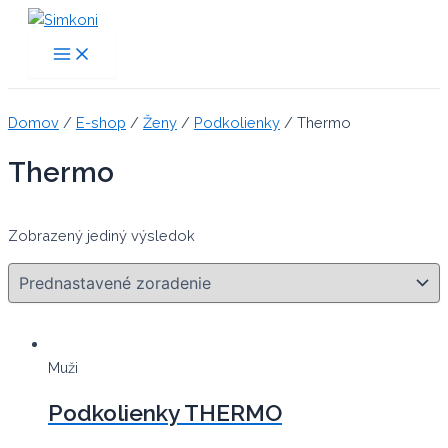
Preskočiť
na
Main
Menu
obsah
Domov
/
E-shop
/
Ženy
/
Podkolienky
/ Thermo
Thermo
Zobrazený jediný výsledok
Muži
Podkolienky THERMO