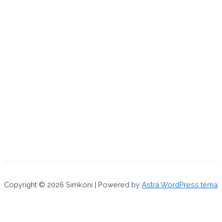
Copyright © 2026 Simkoni | Powered by
Astra WordPress téma
Používaním tejto internetovej stránky súhlasíte s uchovávaním