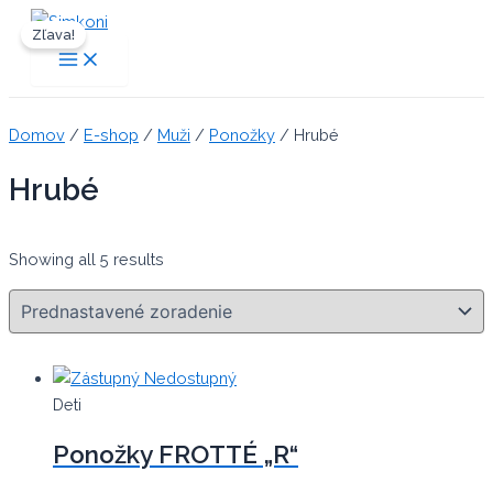
Preskočiť
Zľava!
na
Main
Menu
obsah
Domov
/
E-shop
/
Muži
/
Ponožky
/ Hrubé
Hrubé
Showing all 5 results
Nedostupný
Deti
Ponožky FROTTÉ „R“