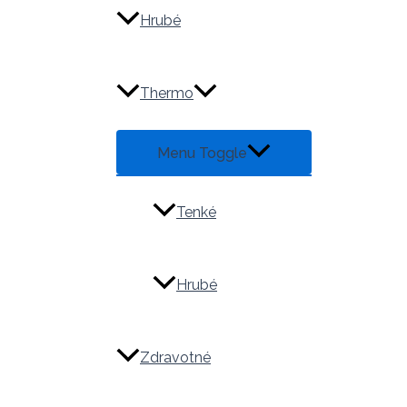
Hrubé
Thermo
Menu Toggle
Tenké
Hrubé
Zdravotné