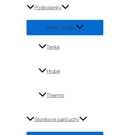
Podkolienky
Menu Toggle
Tenké
Hrubé
Thermo
Silonkové pančuchy