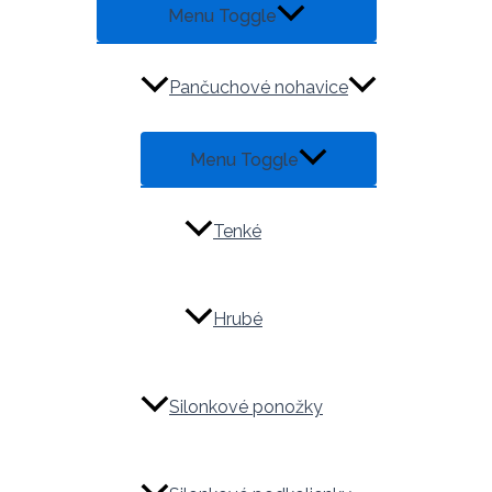
Menu Toggle
Pančuchové nohavice
Menu Toggle
Tenké
Hrubé
Silonkové ponožky