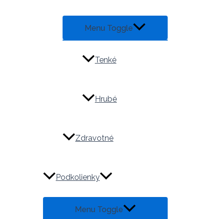
Menu Toggle
Tenké
Hrubé
Zdravotné
Podkolienky
Menu Toggle