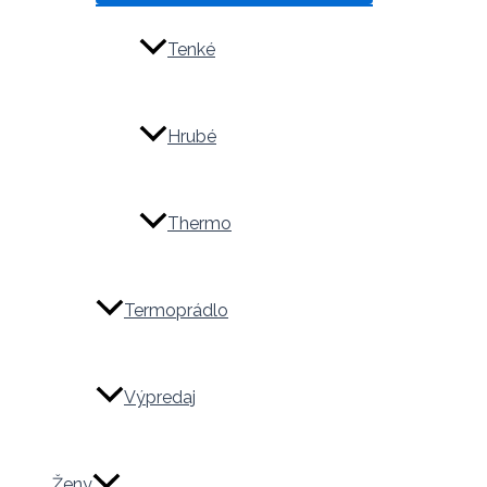
Tenké
Hrubé
Thermo
Termoprádlo
Výpredaj
Ženy