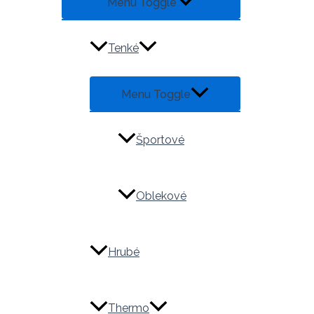
Menu Toggle
Tenké
Menu Toggle
Športové
Oblekové
Hrubé
Thermo