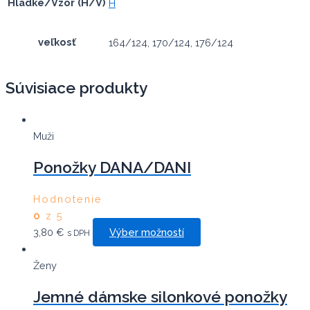
Hladké/Vzor (H/V)
H
veľkosť
164/124, 170/124, 176/124
Súvisiace produkty
Muži
Ponožky DANA/DANI
Hodnotenie
0
z 5
This
3,80
€
Výber možností
s DPH
product
has
Ženy
multiple
Jemné dámske silonkové ponožky
variants.