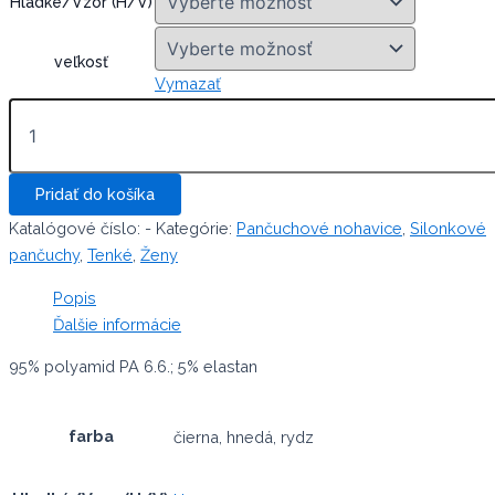
Hladké/Vzor (H/V)
veľkosť
Vymazať
množstvo
Jemné
dámske
pančuchové
Pridať do košíka
nohavice
so
Katalógové číslo:
-
Kategórie:
Pančuchové nohavice
,
Silonkové
zadným
pančuchy
,
Tenké
,
Ženy
klinom
VILMA
Popis
Ďalšie informácie
95% polyamid PA 6.6.; 5% elastan
farba
čierna, hnedá, rydz