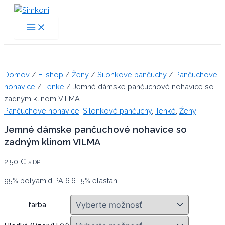
Preskočiť
na
Main
Menu
obsah
Domov
/
E-shop
/
Ženy
/
Silonkové pančuchy
/
Pančuchové
nohavice
/
Tenké
/ Jemné dámske pančuchové nohavice so
zadným klinom VILMA
Pančuchové nohavice
,
Silonkové pančuchy
,
Tenké
,
Ženy
Jemné dámske pančuchové nohavice so
zadným klinom VILMA
2,50
€
s DPH
95% polyamid PA 6.6.; 5% elastan
farba