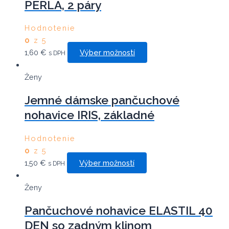
PERLA, 2 páry
The
options
may
Hodnotenie
be
0
z 5
This
chosen
1,60
€
Výber možností
s DPH
product
on
has
the
Ženy
multiple
product
Jemné dámske pančuchové
variants.
page
nohavice IRIS, základné
The
options
may
Hodnotenie
be
0
z 5
This
chosen
1,50
€
Výber možností
s DPH
product
on
has
the
Ženy
multiple
product
Pančuchové nohavice ELASTIL 40
variants.
page
DEN so zadným klinom
The