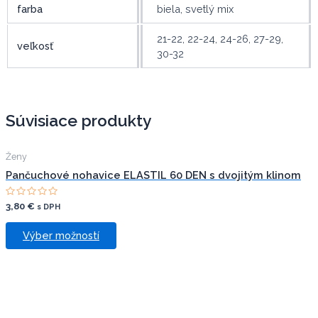
farba
biela, svetlý mix
21-22, 22-24, 24-26, 27-29,
veľkosť
30-32
Súvisiace produkty
Ženy
Pančuchové nohavice ELASTIL 60 DEN s dvojitým klinom
Hodnotenie
3,80
€
s DPH
0
z
This
5
Výber možností
product
has
multiple
variants.
The