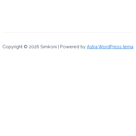
Copyright © 2026 Simkoni | Powered by
Astra WordPress téma
Používaním tejto internetovej stránky súhlasíte s uchovávaním
cookies, ktoré využívame na poskytovanie služieb a
prispôsobenie reklám a produktov pre zobrazovanie.
Súhlasím
Čítať viac
Close
Privacy Overview