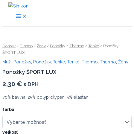
Preskočiť
na
Main
obsah
Menu
Domov
/
E-shop
/
Ženy
/
Ponožky
/
Thermo
/
Tenké
/ Ponožky
ŠPORT LUX
Muži
,
Ponožky
,
Ponožky
,
Tenké
,
Tenké
,
Thermo
,
Thermo
,
Ženy
Ponožky ŠPORT LUX
2,30
€
s DPH
70% bavlna; 25% polyprolypén, 5% elastan
farba
veľkosť