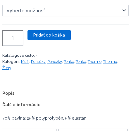
množstvo
Pridať do košíka
Ponožky
ŠPORT
LUX
Katalógové číslo:
-
Kategórií:
Muži
,
Ponožky
,
Ponožky
,
Tenké
,
Tenké
,
Thermo
,
Thermo
,
Ženy
Popis
Ďalšie informácie
70% bavlna; 25% polyprolypén, 5% elastan