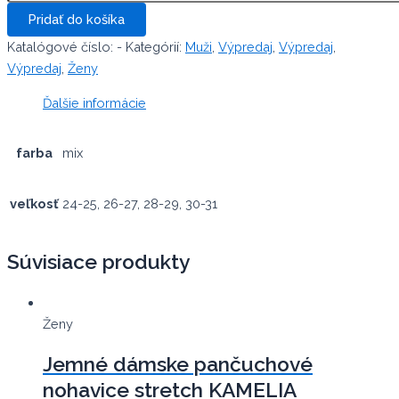
HIKE
Pridať do košíka
Katalógové číslo:
-
Kategórií:
Muži
,
Výpredaj
,
Výpredaj
,
Výpredaj
,
Ženy
Ďalšie informácie
farba
mix
veľkosť
24-25, 26-27, 28-29, 30-31
Súvisiace produkty
Ženy
Jemné dámske pančuchové
nohavice stretch KAMELIA