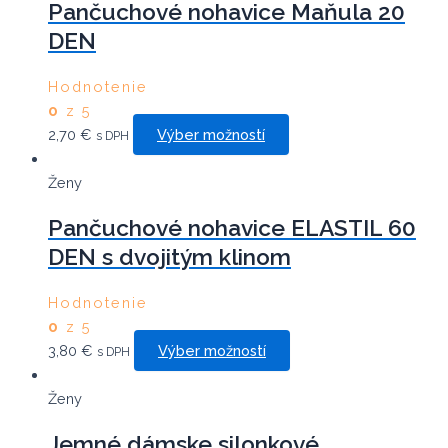
Pančuchové nohavice Maňula 20
DEN
Hodnotenie
0
z 5
This
2,70
€
Výber možností
s DPH
product
has
Ženy
multiple
Pančuchové nohavice ELASTIL 60
variants.
DEN s dvojitým klinom
The
options
may
Hodnotenie
be
0
z 5
This
chosen
3,80
€
Výber možností
s DPH
product
on
has
the
Ženy
multiple
product
Jemné dámske silonkové
variants.
page